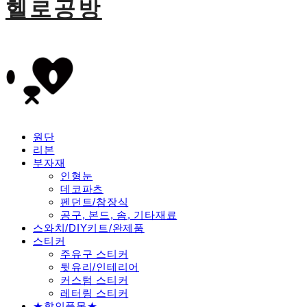
헬로공방
원단
리본
부자재
인형눈
데코파츠
펜던트/참장식
공구, 본드, 솜, 기타재료
스와치/DIY키트/완제품
스티커
주유구 스티커
뒷유리/인테리어
커스텀 스티커
레터링 스티커
★할인품목★