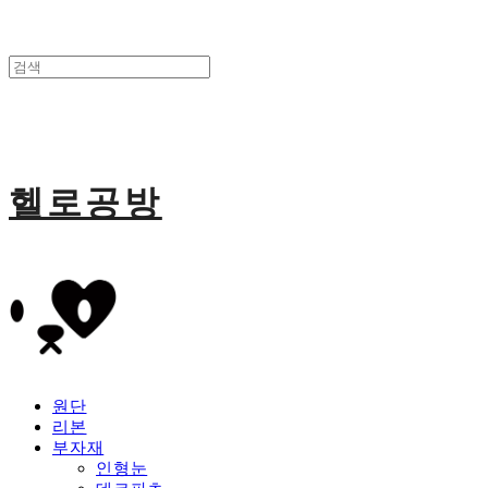
헬로공방
원단
리본
부자재
인형눈