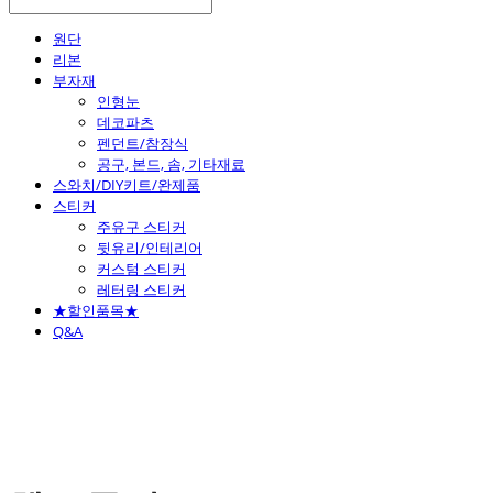
원단
리본
부자재
인형눈
데코파츠
펜던트/참장식
공구, 본드, 솜, 기타재료
스와치/DIY키트/완제품
스티커
주유구 스티커
뒷유리/인테리어
커스텀 스티커
레터링 스티커
★할인품목★
Q&A