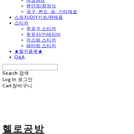
데코파츠
펜던트/참장식
공구, 본드, 솜, 기타재료
스와치/DIY키트/완제품
스티커
주유구 스티커
뒷유리/인테리어
커스텀 스티커
레터링 스티커
★할인품목★
Q&A
Search
검색
Log In
로그인
Cart
장바구니
헬로공방