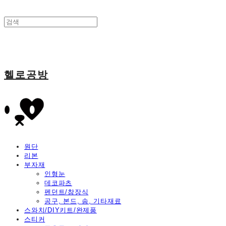
헬로공방
원단
리본
부자재
인형눈
데코파츠
펜던트/참장식
공구, 본드, 솜, 기타재료
스와치/DIY키트/완제품
스티커