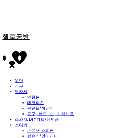
헬로공방
원단
리본
부자재
인형눈
데코파츠
펜던트/참장식
공구, 본드, 솜, 기타재료
스와치/DIY키트/완제품
스티커
주유구 스티커
뒷유리/인테리어