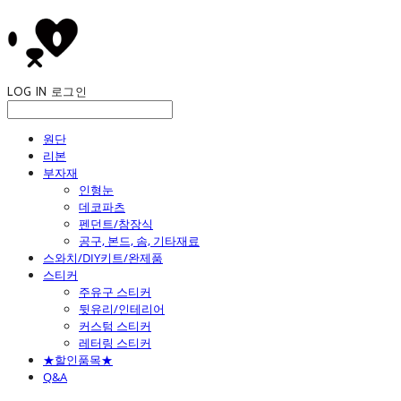
LOG IN
로그인
원단
리본
부자재
인형눈
데코파츠
펜던트/참장식
공구, 본드, 솜, 기타재료
스와치/DIY키트/완제품
스티커
주유구 스티커
뒷유리/인테리어
커스텀 스티커
레터링 스티커
★할인품목★
Q&A