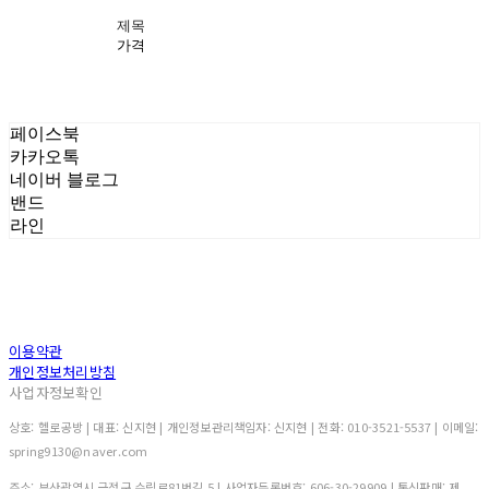
제목
가격
페이스북
카카오톡
네이버 블로그
밴드
라인
이용약관
개인정보처리방침
사업자정보확인
상호: 헬로공방 | 대표: 신지현 | 개인정보관리책임자: 신지현 | 전화: 010-3521-5537 | 이메일:
spring9130@naver.com
주소: 부산광역시 금정구 수림로81번길 5 | 사업자등록번호:
606-30-29909
| 통신판매:
제