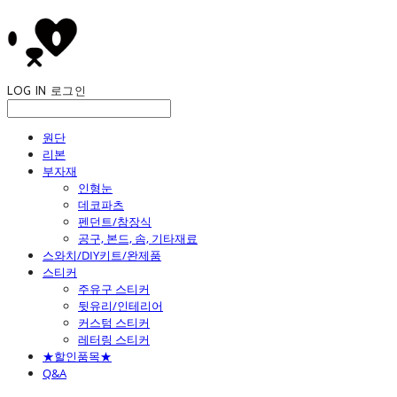
LOG IN
로그인
원단
리본
부자재
인형눈
데코파츠
펜던트/참장식
공구, 본드, 솜, 기타재료
스와치/DIY키트/완제품
스티커
주유구 스티커
뒷유리/인테리어
커스텀 스티커
레터링 스티커
★할인품목★
Q&A