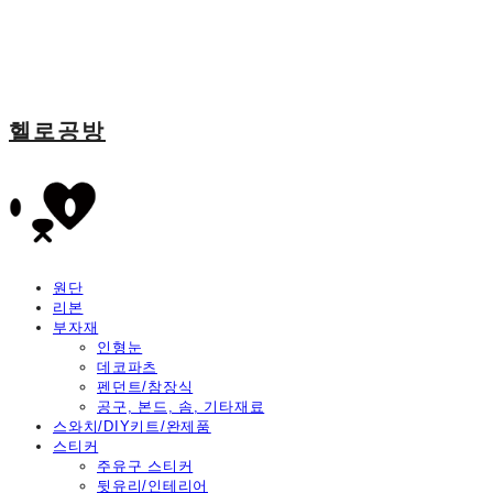
헬로공방
원단
리본
부자재
인형눈
데코파츠
펜던트/참장식
공구, 본드, 솜, 기타재료
스와치/DIY키트/완제품
스티커
주유구 스티커
뒷유리/인테리어