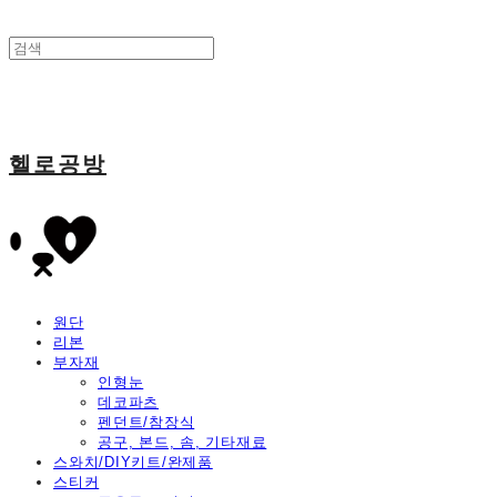
헬로공방
원단
리본
부자재
인형눈
데코파츠
펜던트/참장식
공구, 본드, 솜, 기타재료
스와치/DIY키트/완제품
스티커