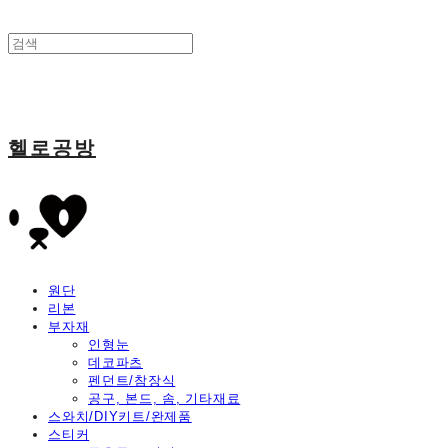
헬로공방
원단
리본
부자재
인형눈
데코파츠
펜던트/참장식
공구, 본드, 솜, 기타재료
스와치/DIY키트/완제품
스티커