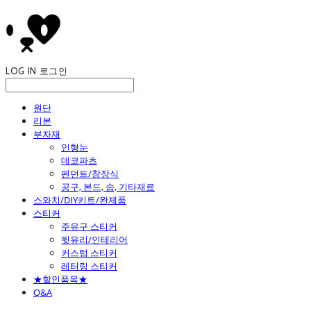
LOG IN
로그인
원단
리본
부자재
인형눈
데코파츠
펜던트/참장식
공구, 본드, 솜, 기타재료
스와치/DIY키트/완제품
스티커
주유구 스티커
뒷유리/인테리어
커스텀 스티커
레터링 스티커
★할인품목★
Q&A