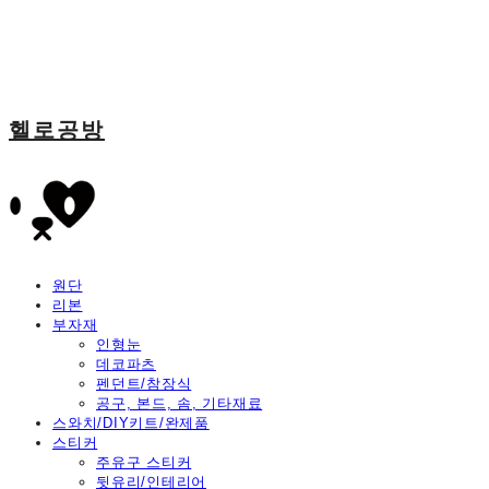
헬로공방
원단
리본
부자재
인형눈
데코파츠
펜던트/참장식
공구, 본드, 솜, 기타재료
스와치/DIY키트/완제품
스티커
주유구 스티커
뒷유리/인테리어