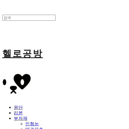
헬로공방
원단
리본
부자재
인형눈