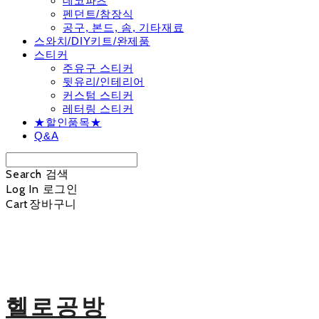
데코파츠
펜던트/참장식
공구, 본드, 솜, 기타재료
스와치/DIY키트/완제품
스티커
주유구 스티커
뒷유리/인테리어
커스텀 스티커
레터링 스티커
★할인품목★
Q&A
Search
검색
Log In
로그인
Cart
장바구니
헬로공방