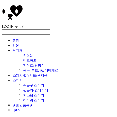
LOG IN
로그인
원단
리본
부자재
인형눈
데코파츠
펜던트/참장식
공구, 본드, 솜, 기타재료
스와치/DIY키트/완제품
스티커
주유구 스티커
뒷유리/인테리어
커스텀 스티커
레터링 스티커
★할인품목★
Q&A