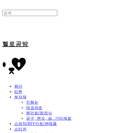
헬로공방
원단
리본
부자재
인형눈
데코파츠
펜던트/참장식
공구, 본드, 솜, 기타재료
스와치/DIY키트/완제품
스티커