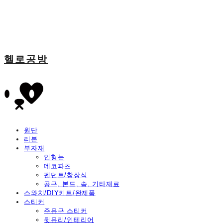
헬로공방
원단
리본
부자재
인형눈
데코파츠
펜던트/참장식
공구, 본드, 솜, 기타재료
스와치/DIY키트/완제품
스티커
주유구 스티커
뒷유리/인테리어