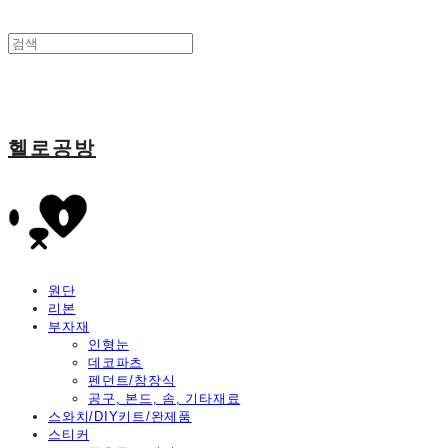
헬로공방
원단
리본
부자재
인형눈
데코파츠
펜던트/참장식
공구, 본드, 솜, 기타재료
스와치/DIY키트/완제품
스티커