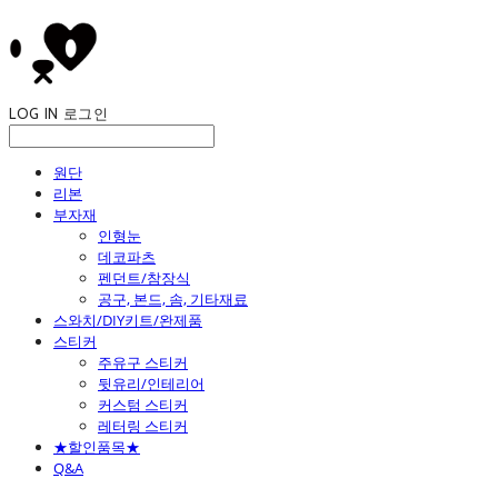
LOG IN
로그인
원단
리본
부자재
인형눈
데코파츠
펜던트/참장식
공구, 본드, 솜, 기타재료
스와치/DIY키트/완제품
스티커
주유구 스티커
뒷유리/인테리어
커스텀 스티커
레터링 스티커
★할인품목★
Q&A