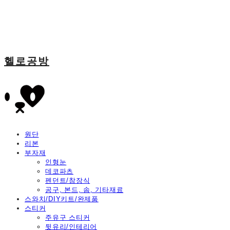
헬로공방
원단
리본
부자재
인형눈
데코파츠
펜던트/참장식
공구, 본드, 솜, 기타재료
스와치/DIY키트/완제품
스티커
주유구 스티커
뒷유리/인테리어