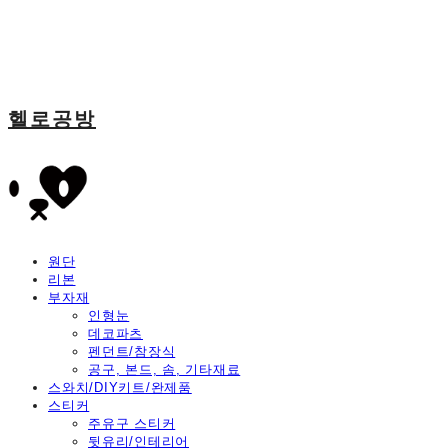
헬로공방
원단
리본
부자재
인형눈
데코파츠
펜던트/참장식
공구, 본드, 솜, 기타재료
스와치/DIY키트/완제품
스티커
주유구 스티커
뒷유리/인테리어