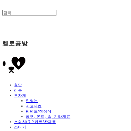
헬로공방
원단
리본
부자재
인형눈
데코파츠
펜던트/참장식
공구, 본드, 솜, 기타재료
스와치/DIY키트/완제품
스티커