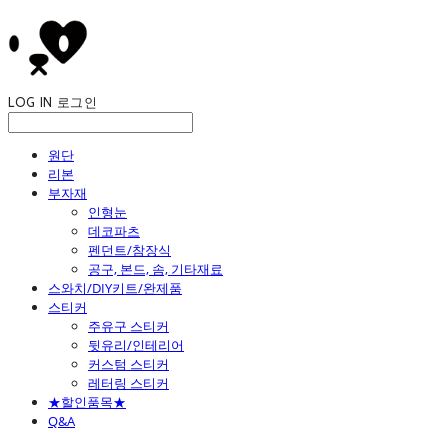
LOG IN
로그인
원단
리본
부자재
인형눈
데코파츠
펜던트/참장식
공구, 본드, 솜, 기타재료
스와치/DIY키트/완제품
스티커
주유구 스티커
뒷유리/인테리어
커스텀 스티커
레터링 스티커
★할인품목★
Q&A