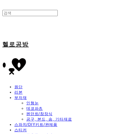
헬로공방
원단
리본
부자재
인형눈
데코파츠
펜던트/참장식
공구, 본드, 솜, 기타재료
스와치/DIY키트/완제품
스티커