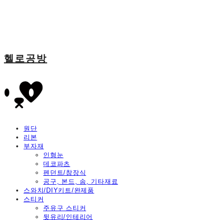
헬로공방
원단
리본
부자재
인형눈
데코파츠
펜던트/참장식
공구, 본드, 솜, 기타재료
스와치/DIY키트/완제품
스티커
주유구 스티커
뒷유리/인테리어