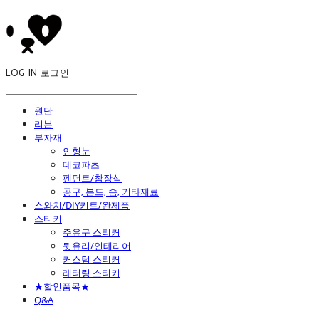
LOG IN
로그인
원단
리본
부자재
인형눈
데코파츠
펜던트/참장식
공구, 본드, 솜, 기타재료
스와치/DIY키트/완제품
스티커
주유구 스티커
뒷유리/인테리어
커스텀 스티커
레터링 스티커
★할인품목★
Q&A