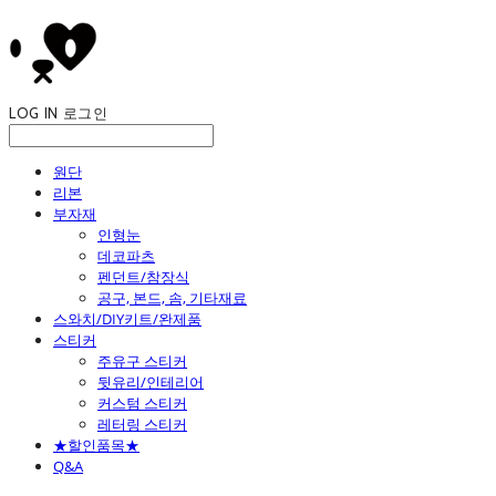
LOG IN
로그인
원단
리본
부자재
인형눈
데코파츠
펜던트/참장식
공구, 본드, 솜, 기타재료
스와치/DIY키트/완제품
스티커
주유구 스티커
뒷유리/인테리어
커스텀 스티커
레터링 스티커
★할인품목★
Q&A