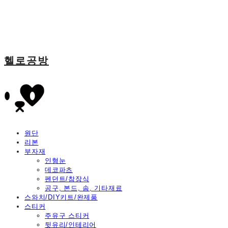
헬로공방
원단
리본
부자재
인형눈
데코파츠
펜던트/참장식
공구, 본드, 솜, 기타재료
스와치/DIY키트/완제품
스티커
주유구 스티커
뒷유리/인테리어