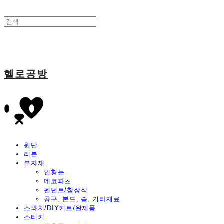
헬로공방
원단
리본
부자재
인형눈
데코파츠
펜던트/참장식
공구, 본드, 솜, 기타재료
스와치/DIY키트/완제품
스티커