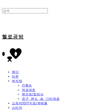
헬로공방
원단
리본
부자재
인형눈
데코파츠
펜던트/참장식
공구, 본드, 솜, 기타재료
스와치/DIY키트/완제품
스티커