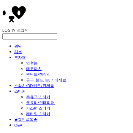
LOG IN
로그인
원단
리본
부자재
인형눈
데코파츠
펜던트/참장식
공구, 본드, 솜, 기타재료
스와치/DIY키트/완제품
스티커
주유구 스티커
뒷유리/인테리어
커스텀 스티커
레터링 스티커
★할인품목★
Q&A