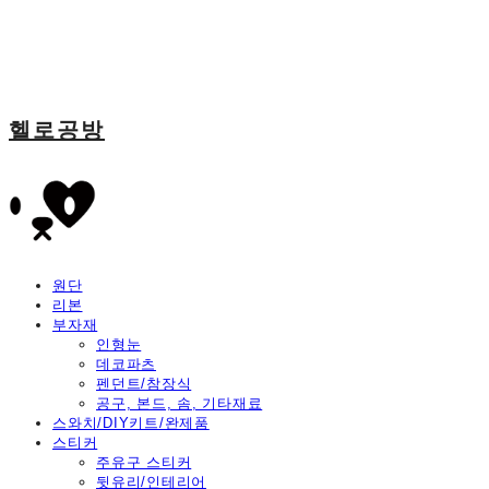
헬로공방
원단
리본
부자재
인형눈
데코파츠
펜던트/참장식
공구, 본드, 솜, 기타재료
스와치/DIY키트/완제품
스티커
주유구 스티커
뒷유리/인테리어