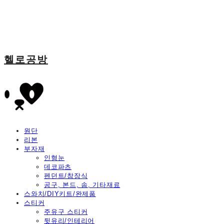
헬로공방
원단
리본
부자재
인형눈
데코파츠
펜던트/참장식
공구, 본드, 솜, 기타재료
스와치/DIY키트/완제품
스티커
주유구 스티커
뒷유리/인테리어