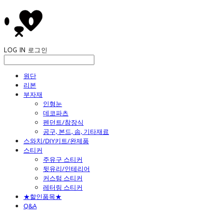
LOG IN
로그인
원단
리본
부자재
인형눈
데코파츠
펜던트/참장식
공구, 본드, 솜, 기타재료
스와치/DIY키트/완제품
스티커
주유구 스티커
뒷유리/인테리어
커스텀 스티커
레터링 스티커
★할인품목★
Q&A