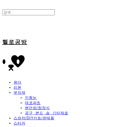
헬로공방
원단
리본
부자재
인형눈
데코파츠
펜던트/참장식
공구, 본드, 솜, 기타재료
스와치/DIY키트/완제품
스티커