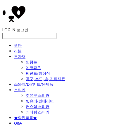
LOG IN
로그인
원단
리본
부자재
인형눈
데코파츠
펜던트/참장식
공구, 본드, 솜, 기타재료
스와치/DIY키트/완제품
스티커
주유구 스티커
뒷유리/인테리어
커스텀 스티커
레터링 스티커
★할인품목★
Q&A