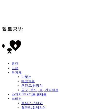
헬로공방
원단
리본
부자재
인형눈
데코파츠
펜던트/참장식
공구, 본드, 솜, 기타재료
스와치/DIY키트/완제품
스티커
주유구 스티커
뒷유리/인테리어