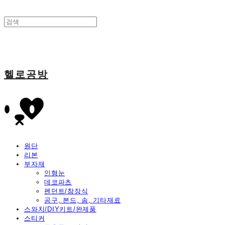
헬로공방
원단
리본
부자재
인형눈
데코파츠
펜던트/참장식
공구, 본드, 솜, 기타재료
스와치/DIY키트/완제품
스티커