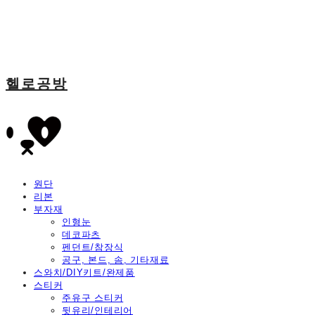
헬로공방
원단
리본
부자재
인형눈
데코파츠
펜던트/참장식
공구, 본드, 솜, 기타재료
스와치/DIY키트/완제품
스티커
주유구 스티커
뒷유리/인테리어