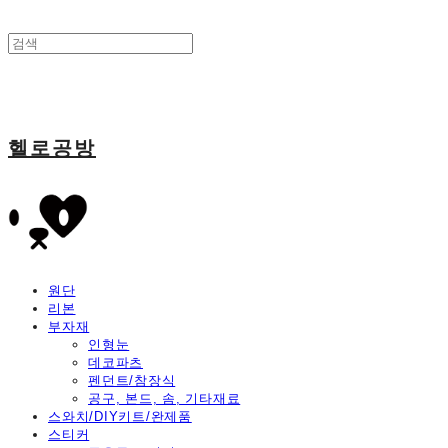
헬로공방
원단
리본
부자재
인형눈
데코파츠
펜던트/참장식
공구, 본드, 솜, 기타재료
스와치/DIY키트/완제품
스티커