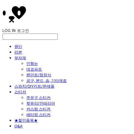
LOG IN
로그인
원단
리본
부자재
인형눈
데코파츠
펜던트/참장식
공구, 본드, 솜, 기타재료
스와치/DIY키트/완제품
스티커
주유구 스티커
뒷유리/인테리어
커스텀 스티커
레터링 스티커
★할인품목★
Q&A