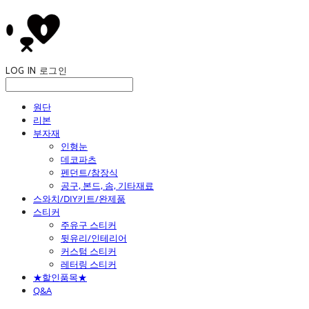
LOG IN
로그인
원단
리본
부자재
인형눈
데코파츠
펜던트/참장식
공구, 본드, 솜, 기타재료
스와치/DIY키트/완제품
스티커
주유구 스티커
뒷유리/인테리어
커스텀 스티커
레터링 스티커
★할인품목★
Q&A