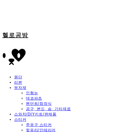
헬로공방
원단
리본
부자재
인형눈
데코파츠
펜던트/참장식
공구, 본드, 솜, 기타재료
스와치/DIY키트/완제품
스티커
주유구 스티커
뒷유리/인테리어