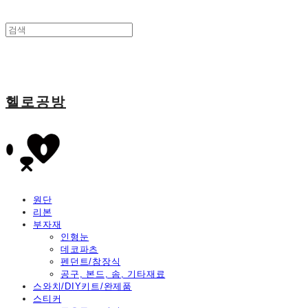
헬로공방
원단
리본
부자재
인형눈
데코파츠
펜던트/참장식
공구, 본드, 솜, 기타재료
스와치/DIY키트/완제품
스티커