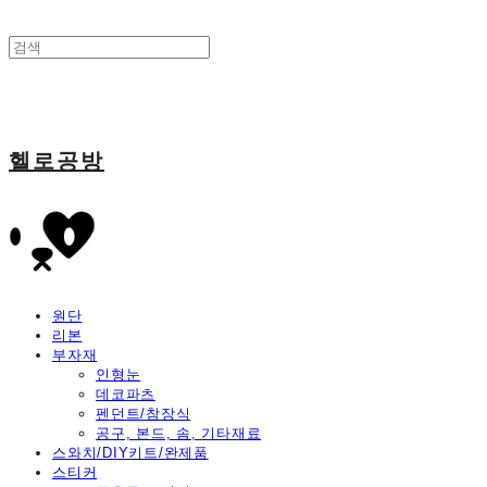
헬로공방
원단
리본
부자재
인형눈
데코파츠
펜던트/참장식
공구, 본드, 솜, 기타재료
스와치/DIY키트/완제품
스티커