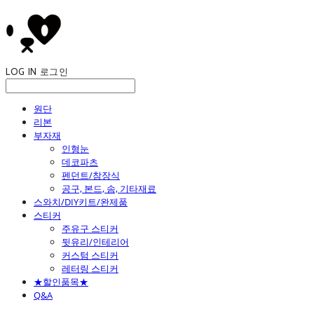
LOG IN
로그인
원단
리본
부자재
인형눈
데코파츠
펜던트/참장식
공구, 본드, 솜, 기타재료
스와치/DIY키트/완제품
스티커
주유구 스티커
뒷유리/인테리어
커스텀 스티커
레터링 스티커
★할인품목★
Q&A