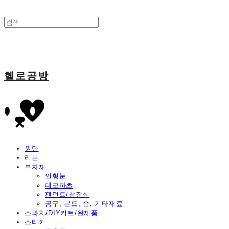
헬로공방
원단
리본
부자재
인형눈
데코파츠
펜던트/참장식
공구, 본드, 솜, 기타재료
스와치/DIY키트/완제품
스티커