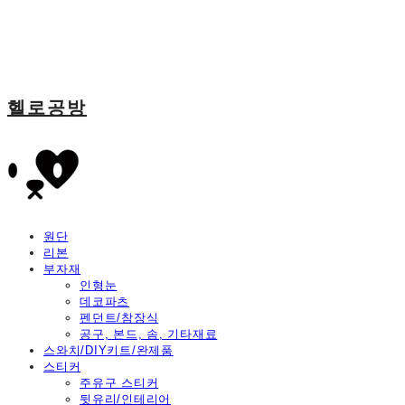
헬로공방
원단
리본
부자재
인형눈
데코파츠
펜던트/참장식
공구, 본드, 솜, 기타재료
스와치/DIY키트/완제품
스티커
주유구 스티커
뒷유리/인테리어