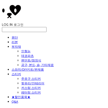
LOG IN
로그인
원단
리본
부자재
인형눈
데코파츠
펜던트/참장식
공구, 본드, 솜, 기타재료
스와치/DIY키트/완제품
스티커
주유구 스티커
뒷유리/인테리어
커스텀 스티커
레터링 스티커
★할인품목★
Q&A