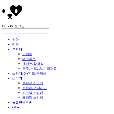
LOG IN
로그인
원단
리본
부자재
인형눈
데코파츠
펜던트/참장식
공구, 본드, 솜, 기타재료
스와치/DIY키트/완제품
스티커
주유구 스티커
뒷유리/인테리어
커스텀 스티커
레터링 스티커
★할인품목★
Q&A