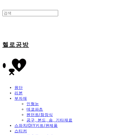
헬로공방
원단
리본
부자재
인형눈
데코파츠
펜던트/참장식
공구, 본드, 솜, 기타재료
스와치/DIY키트/완제품
스티커