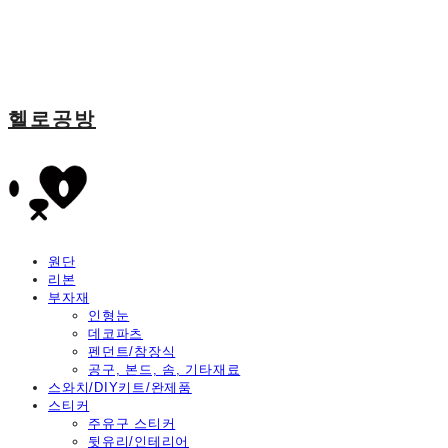
헬로공방
원단
리본
부자재
인형눈
데코파츠
펜던트/참장식
공구, 본드, 솜, 기타재료
스와치/DIY키트/완제품
스티커
주유구 스티커
뒷유리/인테리어