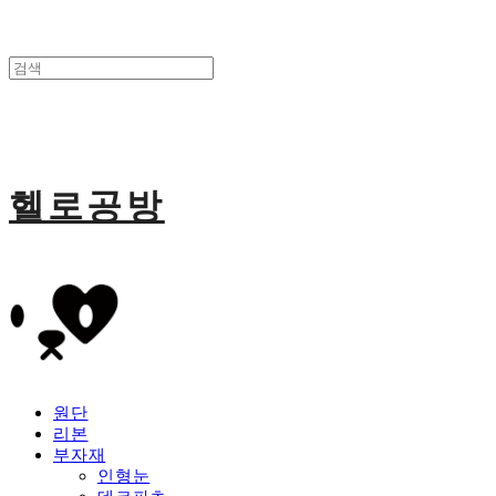
헬로공방
원단
리본
부자재
인형눈