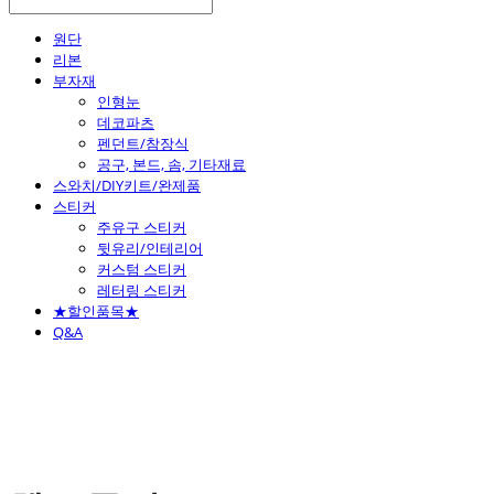
원단
리본
부자재
인형눈
데코파츠
펜던트/참장식
공구, 본드, 솜, 기타재료
스와치/DIY키트/완제품
스티커
주유구 스티커
뒷유리/인테리어
커스텀 스티커
레터링 스티커
★할인품목★
Q&A