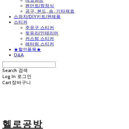
데코파츠
펜던트/참장식
공구, 본드, 솜, 기타재료
스와치/DIY키트/완제품
스티커
주유구 스티커
뒷유리/인테리어
커스텀 스티커
레터링 스티커
★할인품목★
Q&A
Search
검색
Log In
로그인
Cart
장바구니
헬로공방