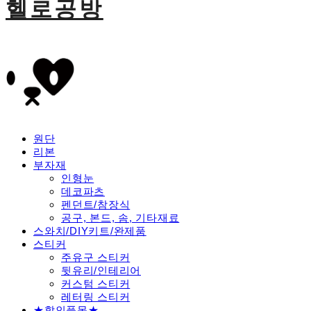
헬로공방
원단
리본
부자재
인형눈
데코파츠
펜던트/참장식
공구, 본드, 솜, 기타재료
스와치/DIY키트/완제품
스티커
주유구 스티커
뒷유리/인테리어
커스텀 스티커
레터링 스티커
★할인품목★