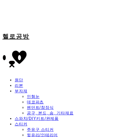
헬로공방
원단
리본
부자재
인형눈
데코파츠
펜던트/참장식
공구, 본드, 솜, 기타재료
스와치/DIY키트/완제품
스티커
주유구 스티커
뒷유리/인테리어