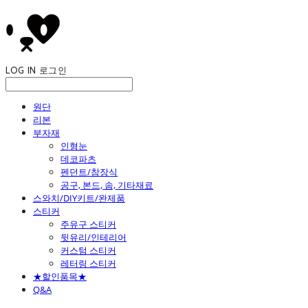
LOG IN
로그인
원단
리본
부자재
인형눈
데코파츠
펜던트/참장식
공구, 본드, 솜, 기타재료
스와치/DIY키트/완제품
스티커
주유구 스티커
뒷유리/인테리어
커스텀 스티커
레터링 스티커
★할인품목★
Q&A