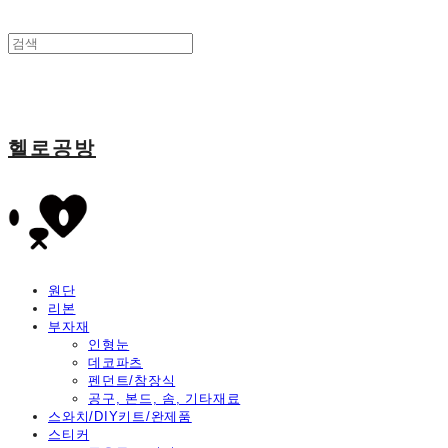
헬로공방
원단
리본
부자재
인형눈
데코파츠
펜던트/참장식
공구, 본드, 솜, 기타재료
스와치/DIY키트/완제품
스티커