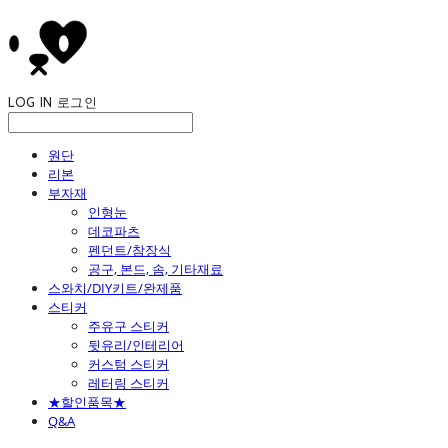
LOG IN
로그인
원단
리본
부자재
인형눈
데코파츠
펜던트/참장식
공구, 본드, 솜, 기타재료
스와치/DIY키트/완제품
스티커
주유구 스티커
뒷유리/인테리어
커스텀 스티커
레터링 스티커
★할인품목★
Q&A