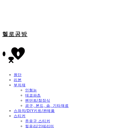
헬로공방
원단
리본
부자재
인형눈
데코파츠
펜던트/참장식
공구, 본드, 솜, 기타재료
스와치/DIY키트/완제품
스티커
주유구 스티커
뒷유리/인테리어