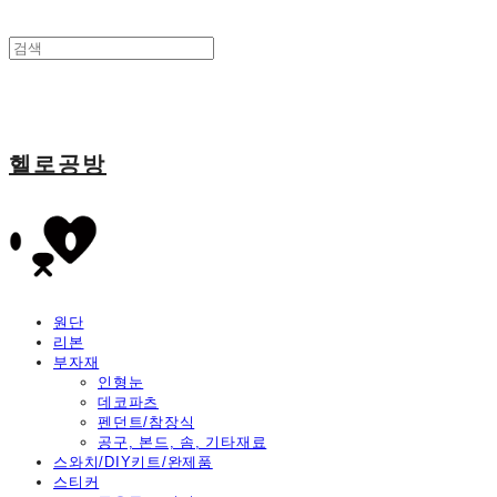
헬로공방
원단
리본
부자재
인형눈
데코파츠
펜던트/참장식
공구, 본드, 솜, 기타재료
스와치/DIY키트/완제품
스티커