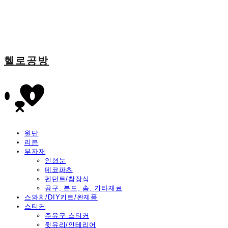
헬로공방
원단
리본
부자재
인형눈
데코파츠
펜던트/참장식
공구, 본드, 솜, 기타재료
스와치/DIY키트/완제품
스티커
주유구 스티커
뒷유리/인테리어