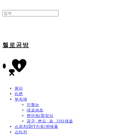
헬로공방
원단
리본
부자재
인형눈
데코파츠
펜던트/참장식
공구, 본드, 솜, 기타재료
스와치/DIY키트/완제품
스티커