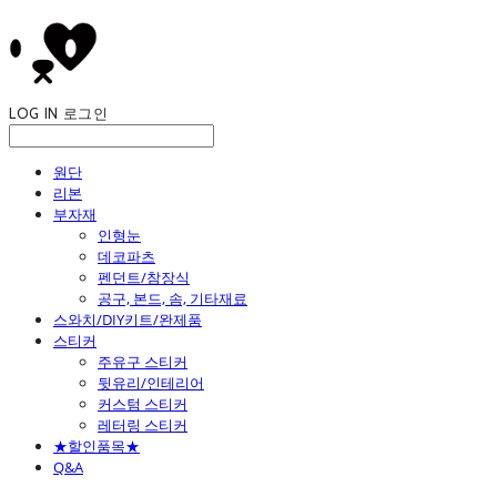
LOG IN
로그인
원단
리본
부자재
인형눈
데코파츠
펜던트/참장식
공구, 본드, 솜, 기타재료
스와치/DIY키트/완제품
스티커
주유구 스티커
뒷유리/인테리어
커스텀 스티커
레터링 스티커
★할인품목★
Q&A