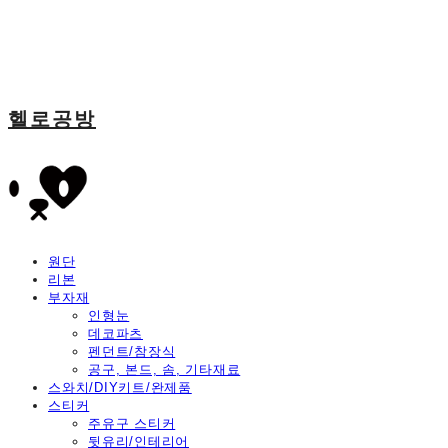
헬로공방
원단
리본
부자재
인형눈
데코파츠
펜던트/참장식
공구, 본드, 솜, 기타재료
스와치/DIY키트/완제품
스티커
주유구 스티커
뒷유리/인테리어