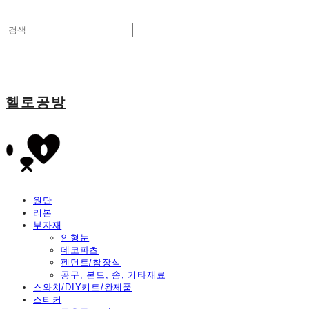
헬로공방
원단
리본
부자재
인형눈
데코파츠
펜던트/참장식
공구, 본드, 솜, 기타재료
스와치/DIY키트/완제품
스티커