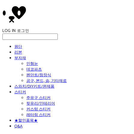
LOG IN
로그인
원단
리본
부자재
인형눈
데코파츠
펜던트/참장식
공구, 본드, 솜, 기타재료
스와치/DIY키트/완제품
스티커
주유구 스티커
뒷유리/인테리어
커스텀 스티커
레터링 스티커
★할인품목★
Q&A