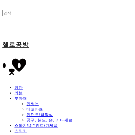
헬로공방
원단
리본
부자재
인형눈
데코파츠
펜던트/참장식
공구, 본드, 솜, 기타재료
스와치/DIY키트/완제품
스티커