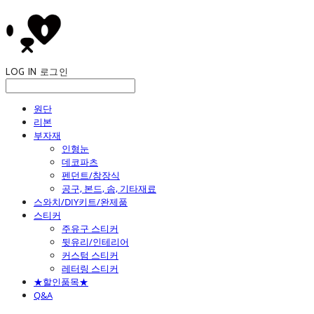
LOG IN
로그인
원단
리본
부자재
인형눈
데코파츠
펜던트/참장식
공구, 본드, 솜, 기타재료
스와치/DIY키트/완제품
스티커
주유구 스티커
뒷유리/인테리어
커스텀 스티커
레터링 스티커
★할인품목★
Q&A