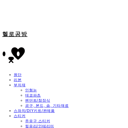
헬로공방
원단
리본
부자재
인형눈
데코파츠
펜던트/참장식
공구, 본드, 솜, 기타재료
스와치/DIY키트/완제품
스티커
주유구 스티커
뒷유리/인테리어