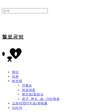
헬로공방
원단
리본
부자재
인형눈
데코파츠
펜던트/참장식
공구, 본드, 솜, 기타재료
스와치/DIY키트/완제품
스티커