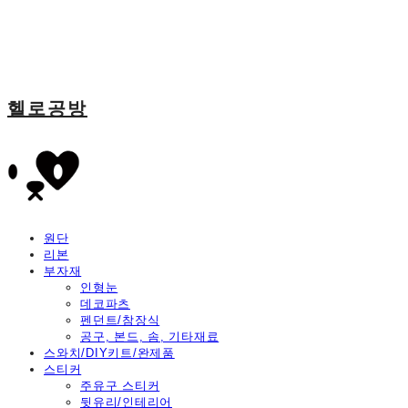
헬로공방
원단
리본
부자재
인형눈
데코파츠
펜던트/참장식
공구, 본드, 솜, 기타재료
스와치/DIY키트/완제품
스티커
주유구 스티커
뒷유리/인테리어