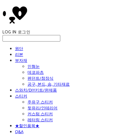
LOG IN
로그인
원단
리본
부자재
인형눈
데코파츠
펜던트/참장식
공구, 본드, 솜, 기타재료
스와치/DIY키트/완제품
스티커
주유구 스티커
뒷유리/인테리어
커스텀 스티커
레터링 스티커
★할인품목★
Q&A