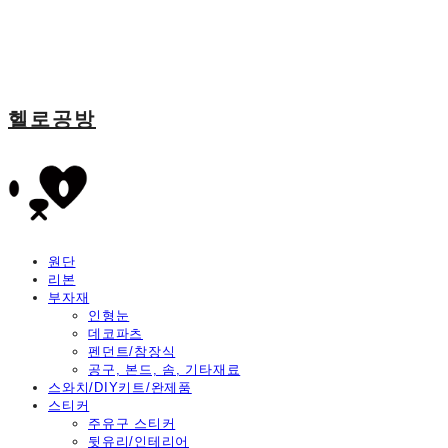
헬로공방
원단
리본
부자재
인형눈
데코파츠
펜던트/참장식
공구, 본드, 솜, 기타재료
스와치/DIY키트/완제품
스티커
주유구 스티커
뒷유리/인테리어