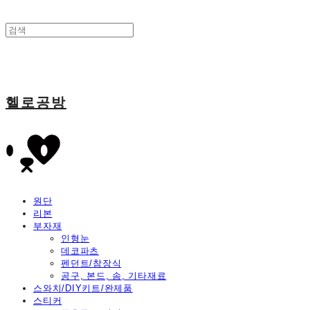
헬로공방
원단
리본
부자재
인형눈
데코파츠
펜던트/참장식
공구, 본드, 솜, 기타재료
스와치/DIY키트/완제품
스티커