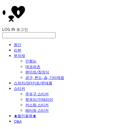
LOG IN
로그인
원단
리본
부자재
인형눈
데코파츠
펜던트/참장식
공구, 본드, 솜, 기타재료
스와치/DIY키트/완제품
스티커
주유구 스티커
뒷유리/인테리어
커스텀 스티커
레터링 스티커
★할인품목★
Q&A