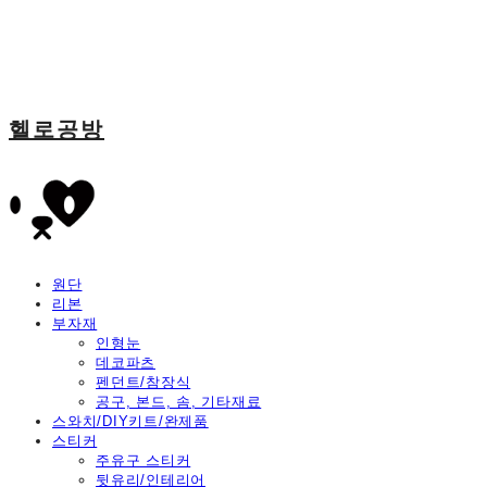
헬로공방
원단
리본
부자재
인형눈
데코파츠
펜던트/참장식
공구, 본드, 솜, 기타재료
스와치/DIY키트/완제품
스티커
주유구 스티커
뒷유리/인테리어