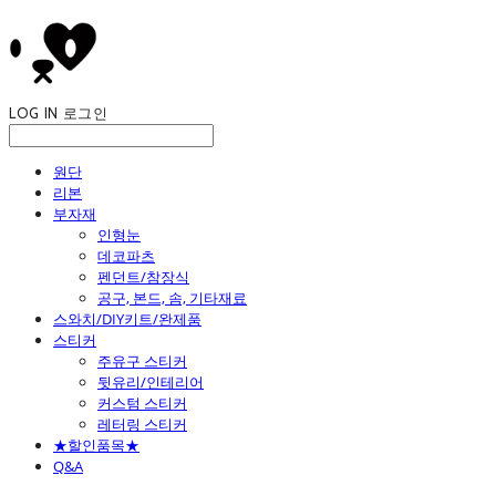
LOG IN
로그인
원단
리본
부자재
인형눈
데코파츠
펜던트/참장식
공구, 본드, 솜, 기타재료
스와치/DIY키트/완제품
스티커
주유구 스티커
뒷유리/인테리어
커스텀 스티커
레터링 스티커
★할인품목★
Q&A