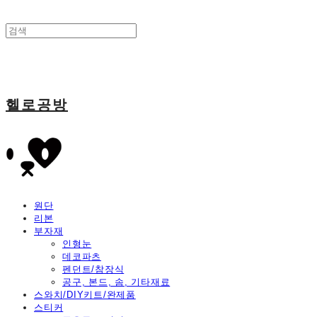
헬로공방
원단
리본
부자재
인형눈
데코파츠
펜던트/참장식
공구, 본드, 솜, 기타재료
스와치/DIY키트/완제품
스티커