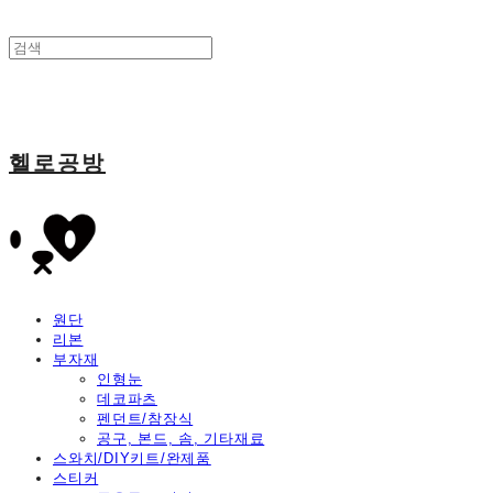
헬로공방
원단
리본
부자재
인형눈
데코파츠
펜던트/참장식
공구, 본드, 솜, 기타재료
스와치/DIY키트/완제품
스티커