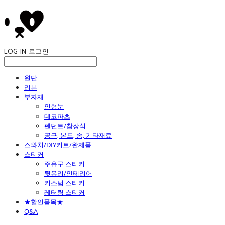
LOG IN
로그인
원단
리본
부자재
인형눈
데코파츠
펜던트/참장식
공구, 본드, 솜, 기타재료
스와치/DIY키트/완제품
스티커
주유구 스티커
뒷유리/인테리어
커스텀 스티커
레터링 스티커
★할인품목★
Q&A