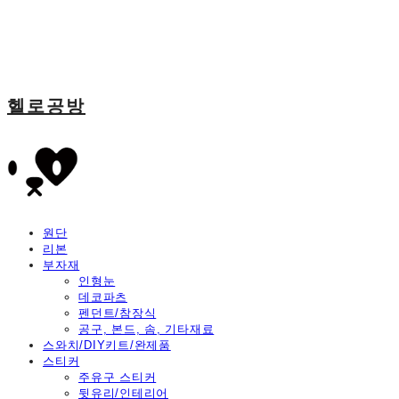
헬로공방
원단
리본
부자재
인형눈
데코파츠
펜던트/참장식
공구, 본드, 솜, 기타재료
스와치/DIY키트/완제품
스티커
주유구 스티커
뒷유리/인테리어