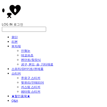
LOG IN
로그인
원단
리본
부자재
인형눈
데코파츠
펜던트/참장식
공구, 본드, 솜, 기타재료
스와치/DIY키트/완제품
스티커
주유구 스티커
뒷유리/인테리어
커스텀 스티커
레터링 스티커
★할인품목★
Q&A