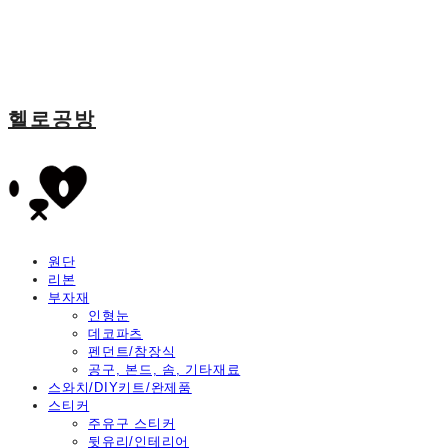
헬로공방
원단
리본
부자재
인형눈
데코파츠
펜던트/참장식
공구, 본드, 솜, 기타재료
스와치/DIY키트/완제품
스티커
주유구 스티커
뒷유리/인테리어