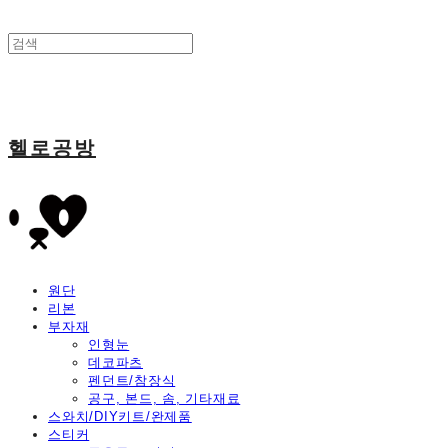
헬로공방
원단
리본
부자재
인형눈
데코파츠
펜던트/참장식
공구, 본드, 솜, 기타재료
스와치/DIY키트/완제품
스티커