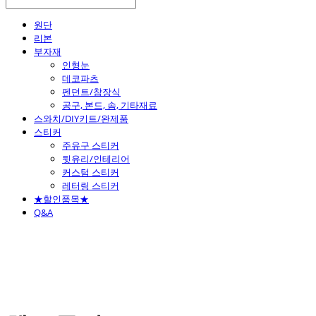
원단
리본
부자재
인형눈
데코파츠
펜던트/참장식
공구, 본드, 솜, 기타재료
스와치/DIY키트/완제품
스티커
주유구 스티커
뒷유리/인테리어
커스텀 스티커
레터링 스티커
★할인품목★
Q&A