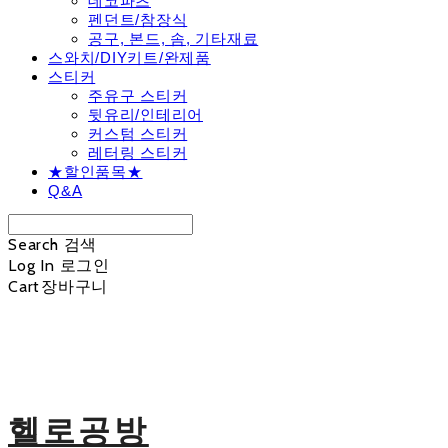
데코파츠
펜던트/참장식
공구, 본드, 솜, 기타재료
스와치/DIY키트/완제품
스티커
주유구 스티커
뒷유리/인테리어
커스텀 스티커
레터링 스티커
★할인품목★
Q&A
Search
검색
Log In
로그인
Cart
장바구니
헬로공방