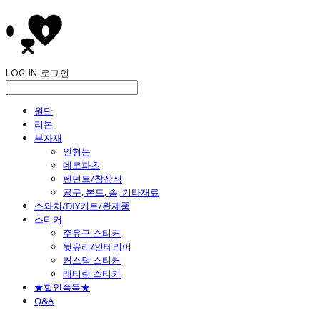
LOG IN
로그인
원단
리본
부자재
인형눈
데코파츠
펜던트/참장식
공구, 본드, 솜, 기타재료
스와치/DIY키트/완제품
스티커
주유구 스티커
뒷유리/인테리어
커스텀 스티커
레터링 스티커
★할인품목★
Q&A