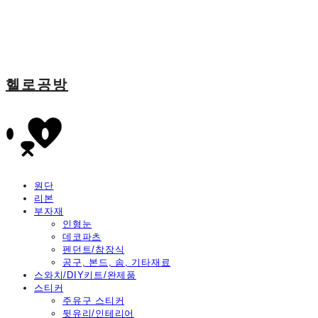
헬로공방
원단
리본
부자재
인형눈
데코파츠
펜던트/참장식
공구, 본드, 솜, 기타재료
스와치/DIY키트/완제품
스티커
주유구 스티커
뒷유리/인테리어