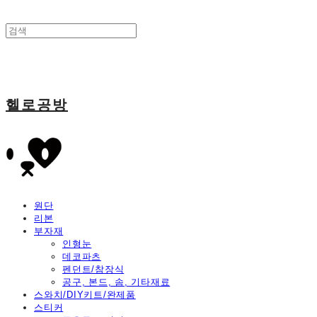
헬로공방
원단
리본
부자재
인형눈
데코파츠
펜던트/참장식
공구, 본드, 솜, 기타재료
스와치/DIY키트/완제품
스티커