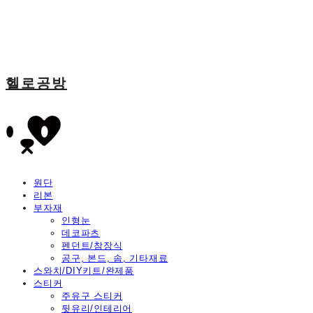
헬로공방
원단
리본
부자재
인형눈
데코파츠
펜던트/참장식
공구, 본드, 솜, 기타재료
스와치/DIY키트/완제품
스티커
주유구 스티커
뒷유리/인테리어