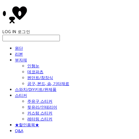
LOG IN
로그인
원단
리본
부자재
인형눈
데코파츠
펜던트/참장식
공구, 본드, 솜, 기타재료
스와치/DIY키트/완제품
스티커
주유구 스티커
뒷유리/인테리어
커스텀 스티커
레터링 스티커
★할인품목★
Q&A