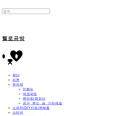
헬로공방
원단
리본
부자재
인형눈
데코파츠
펜던트/참장식
공구, 본드, 솜, 기타재료
스와치/DIY키트/완제품
스티커