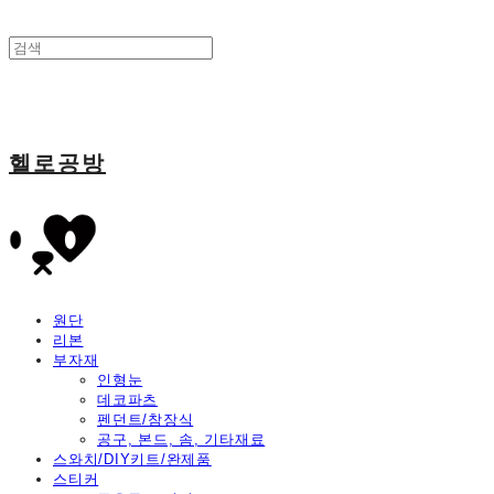
헬로공방
원단
리본
부자재
인형눈
데코파츠
펜던트/참장식
공구, 본드, 솜, 기타재료
스와치/DIY키트/완제품
스티커