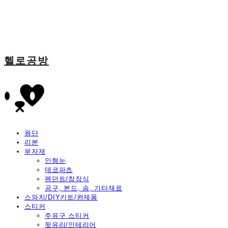
헬로공방
원단
리본
부자재
인형눈
데코파츠
펜던트/참장식
공구, 본드, 솜, 기타재료
스와치/DIY키트/완제품
스티커
주유구 스티커
뒷유리/인테리어