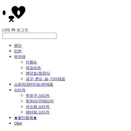
LOG IN
로그인
원단
리본
부자재
인형눈
데코파츠
펜던트/참장식
공구, 본드, 솜, 기타재료
스와치/DIY키트/완제품
스티커
주유구 스티커
뒷유리/인테리어
커스텀 스티커
레터링 스티커
★할인품목★
Q&A