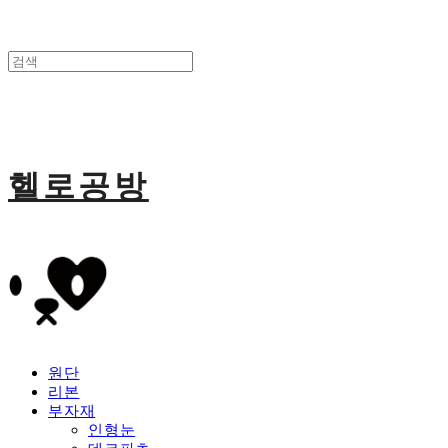
헬로공방
원단
리본
부자재
인형눈