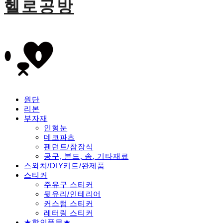
헬로공방
원단
리본
부자재
인형눈
데코파츠
펜던트/참장식
공구, 본드, 솜, 기타재료
스와치/DIY키트/완제품
스티커
주유구 스티커
뒷유리/인테리어
커스텀 스티커
레터링 스티커
★할인품목★