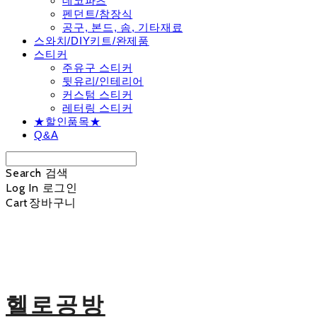
데코파츠
펜던트/참장식
공구, 본드, 솜, 기타재료
스와치/DIY키트/완제품
스티커
주유구 스티커
뒷유리/인테리어
커스텀 스티커
레터링 스티커
★할인품목★
Q&A
Search
검색
Log In
로그인
Cart
장바구니
헬로공방