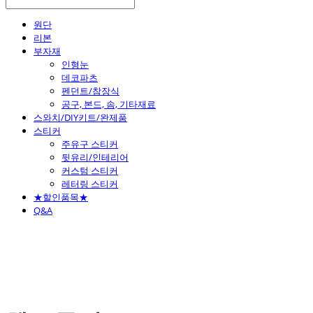
원단
리본
부자재
인형눈
데코파츠
펜던트/참장식
공구, 본드, 솜, 기타재료
스와치/DIY키트/완제품
스티커
주유구 스티커
뒷유리/인테리어
커스텀 스티커
레터링 스티커
★할인품목★
Q&A