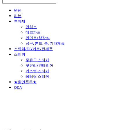
원단
리본
부자재
인형눈
데코파츠
펜던트/참장식
공구, 본드, 솜, 기타재료
스와치/DIY키트/완제품
스티커
주유구 스티커
뒷유리/인테리어
커스텀 스티커
레터링 스티커
★할인품목★
Q&A