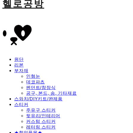
헬로공방
원단
리본
부자재
인형눈
데코파츠
펜던트/참장식
공구, 본드, 솜, 기타재료
스와치/DIY키트/완제품
스티커
주유구 스티커
뒷유리/인테리어
커스텀 스티커
레터링 스티커
★할인품목★