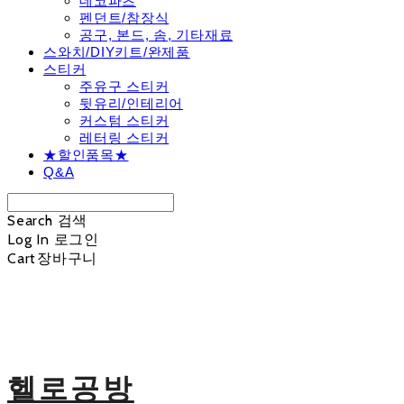
데코파츠
펜던트/참장식
공구, 본드, 솜, 기타재료
스와치/DIY키트/완제품
스티커
주유구 스티커
뒷유리/인테리어
커스텀 스티커
레터링 스티커
★할인품목★
Q&A
Search
검색
Log In
로그인
Cart
장바구니
헬로공방