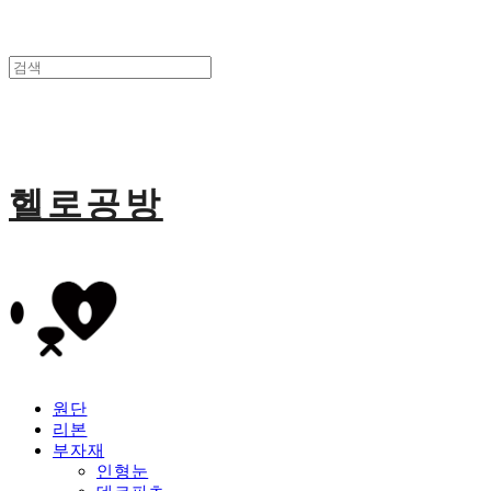
헬로공방
원단
리본
부자재
인형눈