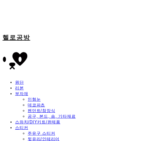
헬로공방
원단
리본
부자재
인형눈
데코파츠
펜던트/참장식
공구, 본드, 솜, 기타재료
스와치/DIY키트/완제품
스티커
주유구 스티커
뒷유리/인테리어