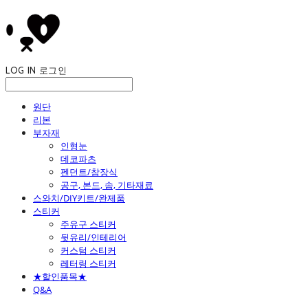
LOG IN
로그인
원단
리본
부자재
인형눈
데코파츠
펜던트/참장식
공구, 본드, 솜, 기타재료
스와치/DIY키트/완제품
스티커
주유구 스티커
뒷유리/인테리어
커스텀 스티커
레터링 스티커
★할인품목★
Q&A