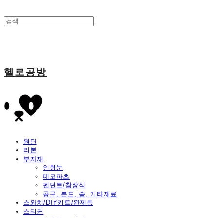
헬로공방
원단
리본
부자재
인형눈
데코파츠
펜던트/참장식
공구, 본드, 솜, 기타재료
스와치/DIY키트/완제품
스티커