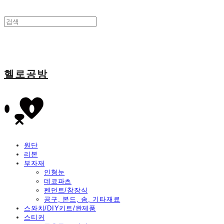
헬로공방
원단
리본
부자재
인형눈
데코파츠
펜던트/참장식
공구, 본드, 솜, 기타재료
스와치/DIY키트/완제품
스티커