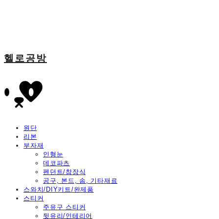
헬로공방
원단
리본
부자재
인형눈
데코파츠
펜던트/참장식
공구, 본드, 솜, 기타재료
스와치/DIY키트/완제품
스티커
주유구 스티커
뒷유리/인테리어