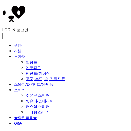
LOG IN
로그인
원단
리본
부자재
인형눈
데코파츠
펜던트/참장식
공구, 본드, 솜, 기타재료
스와치/DIY키트/완제품
스티커
주유구 스티커
뒷유리/인테리어
커스텀 스티커
레터링 스티커
★할인품목★
Q&A