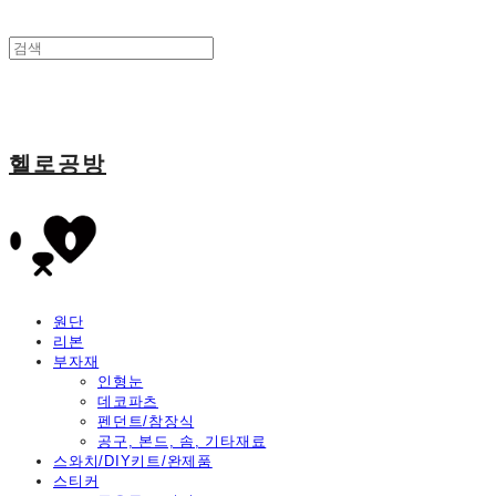
헬로공방
원단
리본
부자재
인형눈
데코파츠
펜던트/참장식
공구, 본드, 솜, 기타재료
스와치/DIY키트/완제품
스티커