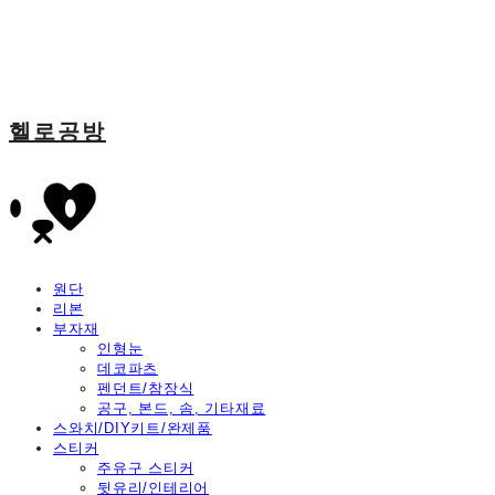
헬로공방
원단
리본
부자재
인형눈
데코파츠
펜던트/참장식
공구, 본드, 솜, 기타재료
스와치/DIY키트/완제품
스티커
주유구 스티커
뒷유리/인테리어