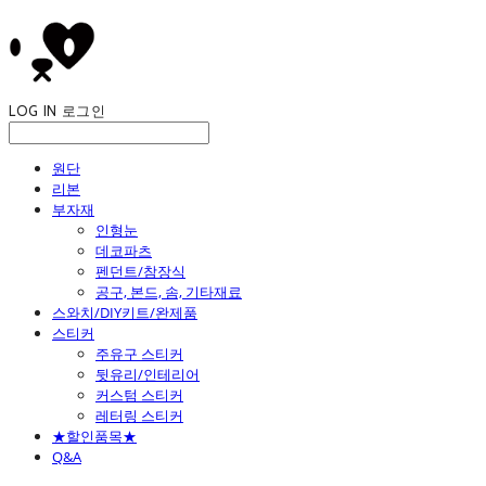
LOG IN
로그인
원단
리본
부자재
인형눈
데코파츠
펜던트/참장식
공구, 본드, 솜, 기타재료
스와치/DIY키트/완제품
스티커
주유구 스티커
뒷유리/인테리어
커스텀 스티커
레터링 스티커
★할인품목★
Q&A