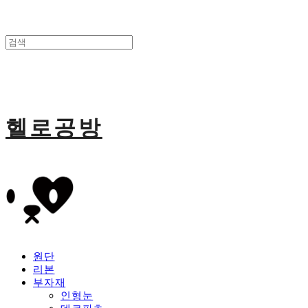
헬로공방
원단
리본
부자재
인형눈