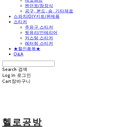
데코파츠
펜던트/참장식
공구, 본드, 솜, 기타재료
스와치/DIY키트/완제품
스티커
주유구 스티커
뒷유리/인테리어
커스텀 스티커
레터링 스티커
★할인품목★
Q&A
Search
검색
Log In
로그인
Cart
장바구니
헬로공방