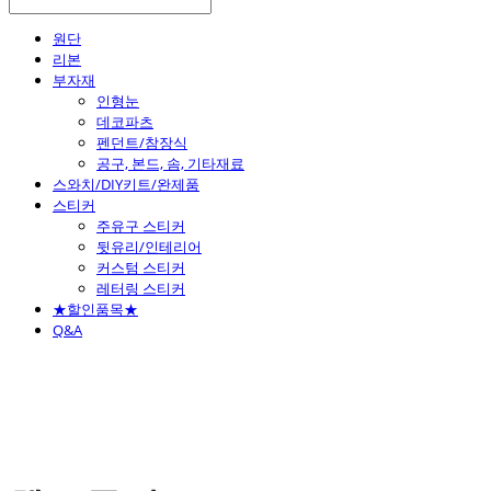
원단
리본
부자재
인형눈
데코파츠
펜던트/참장식
공구, 본드, 솜, 기타재료
스와치/DIY키트/완제품
스티커
주유구 스티커
뒷유리/인테리어
커스텀 스티커
레터링 스티커
★할인품목★
Q&A