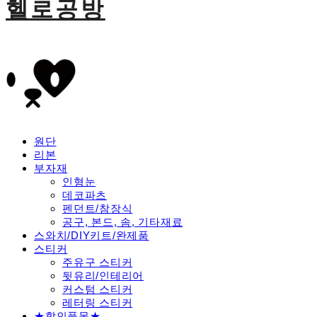
헬로공방
원단
리본
부자재
인형눈
데코파츠
펜던트/참장식
공구, 본드, 솜, 기타재료
스와치/DIY키트/완제품
스티커
주유구 스티커
뒷유리/인테리어
커스텀 스티커
레터링 스티커
★할인품목★