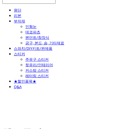
원단
리본
부자재
인형눈
데코파츠
펜던트/참장식
공구, 본드, 솜, 기타재료
스와치/DIY키트/완제품
스티커
주유구 스티커
뒷유리/인테리어
커스텀 스티커
레터링 스티커
★할인품목★
Q&A