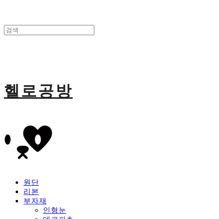
헬로공방
원단
리본
부자재
인형눈