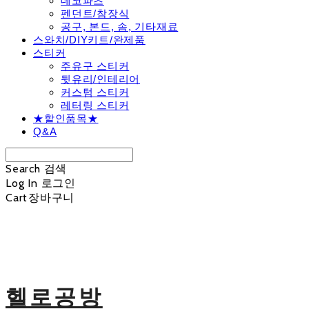
데코파츠
펜던트/참장식
공구, 본드, 솜, 기타재료
스와치/DIY키트/완제품
스티커
주유구 스티커
뒷유리/인테리어
커스텀 스티커
레터링 스티커
★할인품목★
Q&A
Search
검색
Log In
로그인
Cart
장바구니
헬로공방