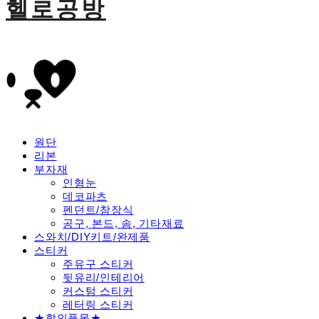
헬로공방
원단
리본
부자재
인형눈
데코파츠
펜던트/참장식
공구, 본드, 솜, 기타재료
스와치/DIY키트/완제품
스티커
주유구 스티커
뒷유리/인테리어
커스텀 스티커
레터링 스티커
★할인품목★