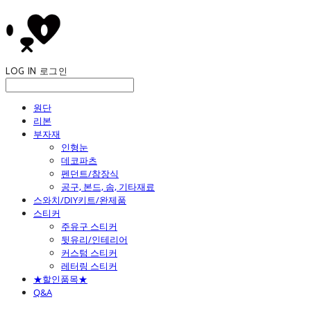
LOG IN
로그인
원단
리본
부자재
인형눈
데코파츠
펜던트/참장식
공구, 본드, 솜, 기타재료
스와치/DIY키트/완제품
스티커
주유구 스티커
뒷유리/인테리어
커스텀 스티커
레터링 스티커
★할인품목★
Q&A