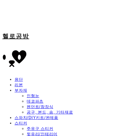
헬로공방
원단
리본
부자재
인형눈
데코파츠
펜던트/참장식
공구, 본드, 솜, 기타재료
스와치/DIY키트/완제품
스티커
주유구 스티커
뒷유리/인테리어