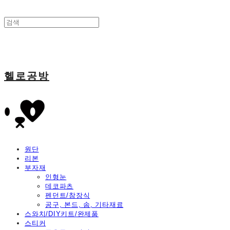
헬로공방
원단
리본
부자재
인형눈
데코파츠
펜던트/참장식
공구, 본드, 솜, 기타재료
스와치/DIY키트/완제품
스티커