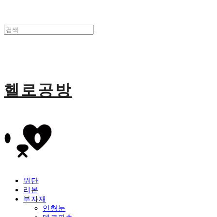
헬로공방
원단
리본
부자재
인형눈