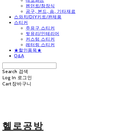
데코파츠
펜던트/참장식
공구, 본드, 솜, 기타재료
스와치/DIY키트/완제품
스티커
주유구 스티커
뒷유리/인테리어
커스텀 스티커
레터링 스티커
★할인품목★
Q&A
Search
검색
Log In
로그인
Cart
장바구니
헬로공방