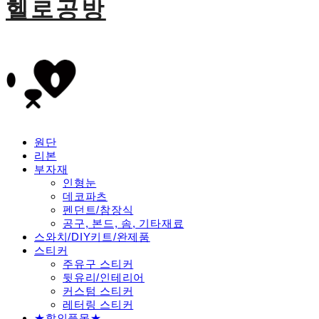
헬로공방
원단
리본
부자재
인형눈
데코파츠
펜던트/참장식
공구, 본드, 솜, 기타재료
스와치/DIY키트/완제품
스티커
주유구 스티커
뒷유리/인테리어
커스텀 스티커
레터링 스티커
★할인품목★