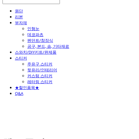
원단
리본
부자재
인형눈
데코파츠
펜던트/참장식
공구, 본드, 솜, 기타재료
스와치/DIY키트/완제품
스티커
주유구 스티커
뒷유리/인테리어
커스텀 스티커
레터링 스티커
★할인품목★
Q&A