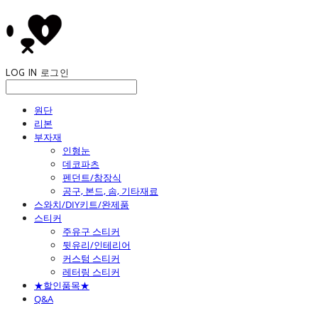
LOG IN
로그인
원단
리본
부자재
인형눈
데코파츠
펜던트/참장식
공구, 본드, 솜, 기타재료
스와치/DIY키트/완제품
스티커
주유구 스티커
뒷유리/인테리어
커스텀 스티커
레터링 스티커
★할인품목★
Q&A