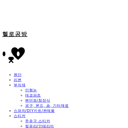
헬로공방
원단
리본
부자재
인형눈
데코파츠
펜던트/참장식
공구, 본드, 솜, 기타재료
스와치/DIY키트/완제품
스티커
주유구 스티커
뒷유리/인테리어