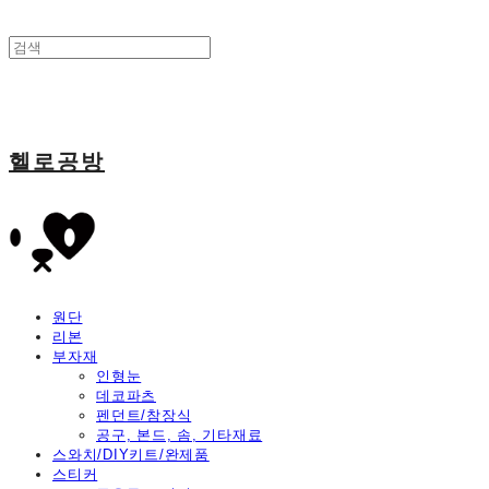
헬로공방
원단
리본
부자재
인형눈
데코파츠
펜던트/참장식
공구, 본드, 솜, 기타재료
스와치/DIY키트/완제품
스티커