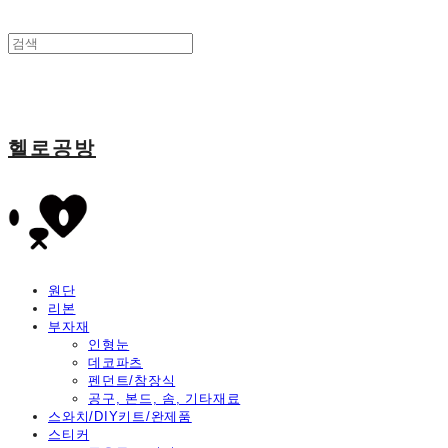
헬로공방
원단
리본
부자재
인형눈
데코파츠
펜던트/참장식
공구, 본드, 솜, 기타재료
스와치/DIY키트/완제품
스티커