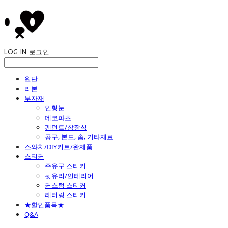
LOG IN
로그인
원단
리본
부자재
인형눈
데코파츠
펜던트/참장식
공구, 본드, 솜, 기타재료
스와치/DIY키트/완제품
스티커
주유구 스티커
뒷유리/인테리어
커스텀 스티커
레터링 스티커
★할인품목★
Q&A