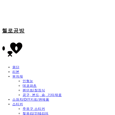
헬로공방
원단
리본
부자재
인형눈
데코파츠
펜던트/참장식
공구, 본드, 솜, 기타재료
스와치/DIY키트/완제품
스티커
주유구 스티커
뒷유리/인테리어