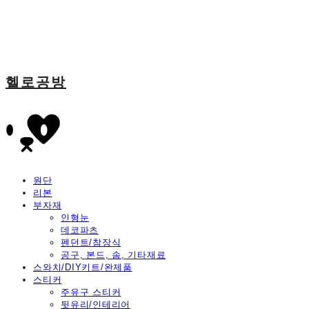
헬로공방
원단
리본
부자재
인형눈
데코파츠
펜던트/참장식
공구, 본드, 솜, 기타재료
스와치/DIY키트/완제품
스티커
주유구 스티커
뒷유리/인테리어