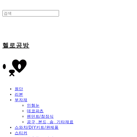
헬로공방
원단
리본
부자재
인형눈
데코파츠
펜던트/참장식
공구, 본드, 솜, 기타재료
스와치/DIY키트/완제품
스티커