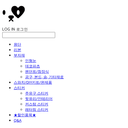
LOG IN
로그인
원단
리본
부자재
인형눈
데코파츠
펜던트/참장식
공구, 본드, 솜, 기타재료
스와치/DIY키트/완제품
스티커
주유구 스티커
뒷유리/인테리어
커스텀 스티커
레터링 스티커
★할인품목★
Q&A