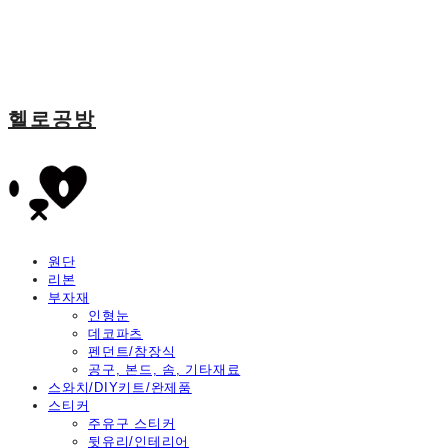
헬로공방
원단
리본
부자재
인형눈
데코파츠
펜던트/참장식
공구, 본드, 솜, 기타재료
스와치/DIY키트/완제품
스티커
주유구 스티커
뒷유리/인테리어