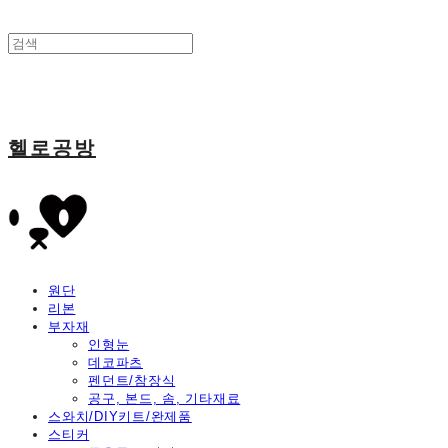
헬로공방
원단
리본
부자재
인형눈
데코파츠
펜던트/참장식
공구, 본드, 솜, 기타재료
스와치/DIY키트/완제품
스티커