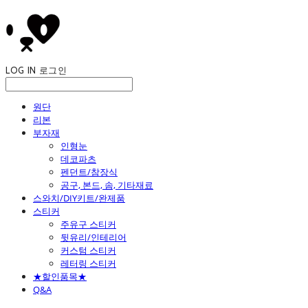
LOG IN
로그인
원단
리본
부자재
인형눈
데코파츠
펜던트/참장식
공구, 본드, 솜, 기타재료
스와치/DIY키트/완제품
스티커
주유구 스티커
뒷유리/인테리어
커스텀 스티커
레터링 스티커
★할인품목★
Q&A