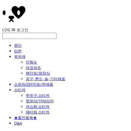
LOG IN
로그인
원단
리본
부자재
인형눈
데코파츠
펜던트/참장식
공구, 본드, 솜, 기타재료
스와치/DIY키트/완제품
스티커
주유구 스티커
뒷유리/인테리어
커스텀 스티커
레터링 스티커
★할인품목★
Q&A