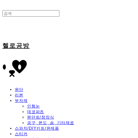
헬로공방
원단
리본
부자재
인형눈
데코파츠
펜던트/참장식
공구, 본드, 솜, 기타재료
스와치/DIY키트/완제품
스티커