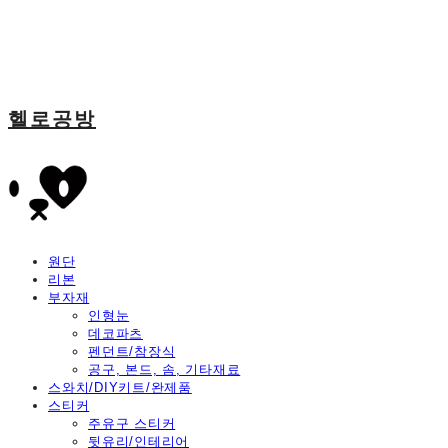
헬로공방
원단
리본
부자재
인형눈
데코파츠
펜던트/참장식
공구, 본드, 솜, 기타재료
스와치/DIY키트/완제품
스티커
주유구 스티커
뒷유리/인테리어