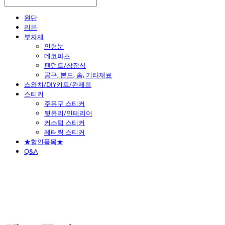
원단
리본
부자재
인형눈
데코파츠
펜던트/참장식
공구, 본드, 솜, 기타재료
스와치/DIY키트/완제품
스티커
주유구 스티커
뒷유리/인테리어
커스텀 스티커
레터링 스티커
★할인품목★
Q&A