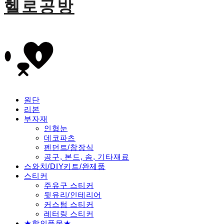
헬로공방
원단
리본
부자재
인형눈
데코파츠
펜던트/참장식
공구, 본드, 솜, 기타재료
스와치/DIY키트/완제품
스티커
주유구 스티커
뒷유리/인테리어
커스텀 스티커
레터링 스티커
★할인품목★