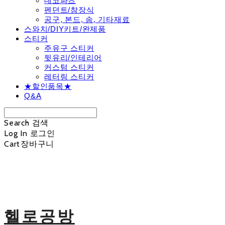
데코파츠
펜던트/참장식
공구, 본드, 솜, 기타재료
스와치/DIY키트/완제품
스티커
주유구 스티커
뒷유리/인테리어
커스텀 스티커
레터링 스티커
★할인품목★
Q&A
Search
검색
Log In
로그인
Cart
장바구니
헬로공방