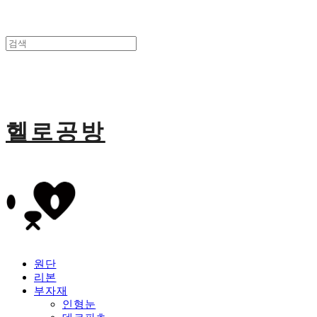
헬로공방
원단
리본
부자재
인형눈