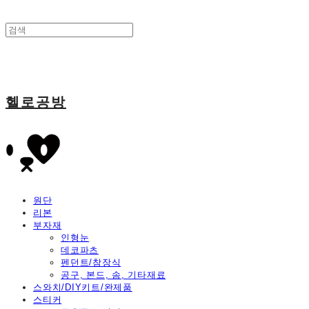
헬로공방
원단
리본
부자재
인형눈
데코파츠
펜던트/참장식
공구, 본드, 솜, 기타재료
스와치/DIY키트/완제품
스티커