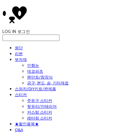
LOG IN
로그인
원단
리본
부자재
인형눈
데코파츠
펜던트/참장식
공구, 본드, 솜, 기타재료
스와치/DIY키트/완제품
스티커
주유구 스티커
뒷유리/인테리어
커스텀 스티커
레터링 스티커
★할인품목★
Q&A