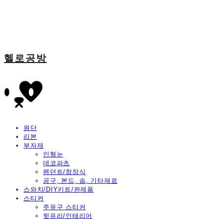
헬로공방
원단
리본
부자재
인형눈
데코파츠
펜던트/참장식
공구, 본드, 솜, 기타재료
스와치/DIY키트/완제품
스티커
주유구 스티커
뒷유리/인테리어