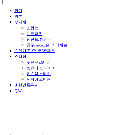
원단
리본
부자재
인형눈
데코파츠
펜던트/참장식
공구, 본드, 솜, 기타재료
스와치/DIY키트/완제품
스티커
주유구 스티커
뒷유리/인테리어
커스텀 스티커
레터링 스티커
★할인품목★
Q&A